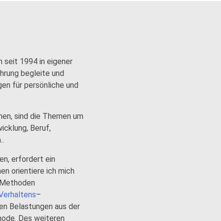
 seit 1994 in eigener
ahrung begleite und
en für persönliche und
men, sind die Themen um
icklung, Beruf,
..
en, erfordert ein
en orientiere ich mich
e Methoden
Verhaltens
–
en Belastungen aus der
ode. Des weiteren