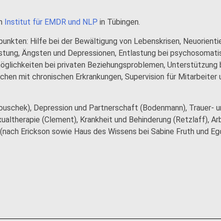
im
Institut für EMDR und NLP
in Tübingen.
punkten: Hilfe bei der Bewältigung von Lebenskrisen, Neuorient
stung, Ängsten und Depressionen, Entlastung bei psychosomati
öglichkeiten bei privaten Beziehungsproblemen, Unterstützung b
hen mit chronischen Erkrankungen, Supervision für Mitarbeiter
louschek), Depression und Partnerschaft (Bodenmann), Trauer- 
ualtherapie (Clement), Krankheit und Behinderung (Retzlaff), 
(nach Erickson sowie Haus des Wissens bei Sabine Fruth und Ego